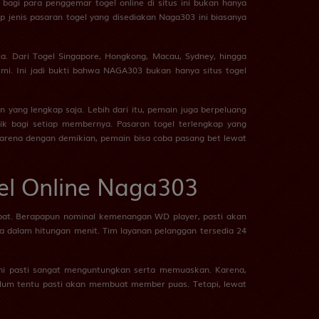
 bagi para penggemar togel online di situs ini bukan hanya
p jenis pasaran togel yang disediakan Naga303 ini biasanya
ia. Dari Togel Singapore, Hongkong, Macau, Sydney, hingga
esmi. Ini jadi bukti bahwa NAGA303 bukan hanya situs togel
yang lengkap saja. Lebih dari itu, pemain juga berpeluang
k bagi setiap membernya. Pasaran togel terlengkap yang
Karena dengan demikian, pemain bisa coba pasang bet lewat
gel Online Naga303
pat. Berapapun nominal kemenangan WD player, pasti akan
a dalam hitungan menit. Tim layanan pelanggan tersedia 24
 ini pasti sangat menguntungkan serta memuaskan. Karena,
elum tentu pasti akan membuat member puas. Tetapi, lewat