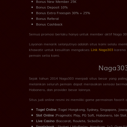
Bonus New Member 25K
0.00
HDP
0.00
-1.16
Odds
1.02
Bonus Deposit 10%
Bonus Extra Freespin 30% + 25%
PLAY
Bonus Referal
Bonus Cashback
Genoa vs Napoli
i
23/08 01:45AM
Semua promosi berlaku hanya untuk member aktif Naga 303,
H
Genoa
Layanan menarik selanjutnya adalah situs kami selalu memb
khawatir untuk kesulitan mengakses
Link Naga303
karena 
W
Napoli
pemain setia kami.
0.75
HDP
-0.75
-1.28
Odds
1.11
Naga303 
PLAY
Sejak tahun 2014 Naga303 menjadi situs besar yang paling
melainkan seluruh pemain dapat merasakan sensasi bermain 
Red Bull... vs Pafos FC
i
Habanero, dan provider besar lainnya.
07/08 00:00AM
Promo
Situs judi online resmi ini memiliki game permainan favorit a
PROMO SBO SPORT
Togel Online :
Togel Hongkong, Sydney, Singapore, Jowop
H
Red Bull Salzburg
Slot Online :
Pragmatic Play, PG Soft, Habanero, Idn Slo
W
Pafos FC
Live Casino :
Baccarat, Roulete, SicboDice
Sportsbook :
Sbobet ( MixParlay, Handicap, 1x2, Over/U