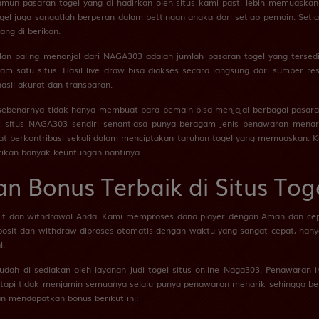
amun pasaran togel yang di hadirkan oleh situs kami pasti lebih memuaskan
ogel juga sangatlah berperan dalam bettingan angka dari setiap pemain. Setia
ang di berikan.
ulan paling menonjol dari NAGA303 adalah jumlah pasaran togel yang tersed
am satu situs. Hasil live draw bisa diakses secara langsung dari sumber r
asil akurat dan transparan.
ebenarnya tidak hanya membuat para pemain bisa menjajal berbagai pasaran 
situs NAGA303 sendiri senantiasa punya beragam jenis penawaran menari
ngat berkontribusi sekali dalam menciptakan taruhan togel yang memuaskan. 
rikan banyak keuntungan nantinya.
an Bonus Terbaik di Situs To
sit dan withdrawal Anda. Kami memproses dana player dengan Aman dan ce
posit dan withdraw diproses otomatis dengan waktu yang sangat cepat, hany
l.
dah di sediakan oleh layanan judi togel situs online Naga303. Penawaran
 tetapi tidak menjamin semuanya selalu punya penawaran menarik sehingga b
kan mendapatkan bonus berikut ini: