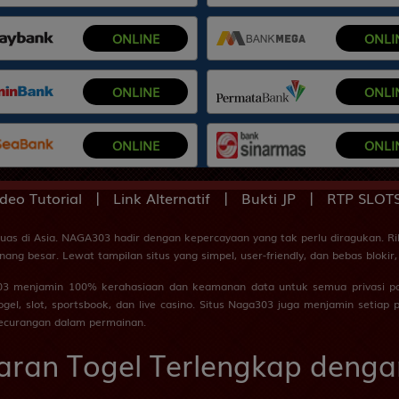
ONLINE
ONLI
ONLINE
ONLI
ONLINE
ONLI
|
|
|
deo Tutorial
Link Alternatif
Bukti JP
RTP SLOT
l luas di Asia. NAGA303 hadir dengan kepercayaan yang tak perlu diragukan. R
ang besar. Lewat tampilan situs yang simpel, user-friendly, dan bebas bloki
ga303 menjamin 100% kerahasiaan dan keamanan data untuk semua privasi pa
gel, slot, sportsbook, dan live casino. Situs Naga303 juga menjamin setiap
ecurangan dalam permainan.
ran Togel Terlengkap dengan