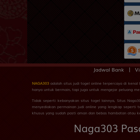
H
Bayern Munchen
W
VfB Stuttgart
-1.75
HDP
1.75
-1.04
Odds
-1.08
PLAY
Everton vs Crystal ...
i
22/08 22:00PM
|
Jadwal Bank
Vi
H
Everton
NAGA303
adalah situs judi togel online terpercaya di kena
W
Crystal Palace
hanya untuk bermain, tapi juga untuk mengejar peluang men
-0.50
HDP
0.50
1.16
Odds
-1.35
Tidak seperti kebanyakan situs togel lainnya, Situs Na
menyediakan permainan judi online yang lengkap seperti to
PLAY
khusus yang sudah pasti aman dan bebas hambatan atau k
Brentfor... vs Tottenha...
Naga303 Pasa
i
23/08 00:30AM
H
Brentford